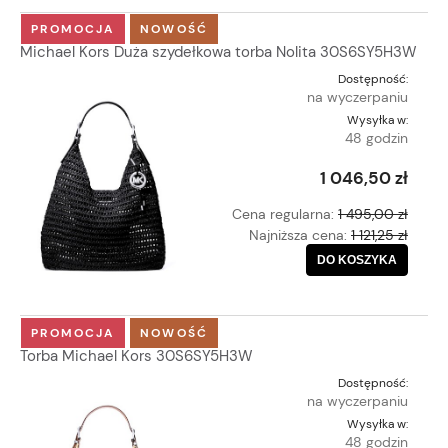
PROMOCJA
NOWOŚĆ
Michael Kors Duża szydełkowa torba Nolita 30S6SY5H3W
Dostępność:
na wyczerpaniu
Wysyłka w:
48 godzin
1 046,50 zł
Cena regularna:
1 495,00 zł
Najniższa cena:
1 121,25 zł
DO KOSZYKA
PROMOCJA
NOWOŚĆ
Torba Michael Kors 30S6SY5H3W
Dostępność:
na wyczerpaniu
Wysyłka w:
48 godzin