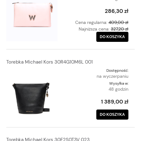
286,30 zł
Cena regularna:
409,00 zł
Najniższa cena:
327,20 zł
DO KOSZYKA
Torebka Michael Kors 30R4G10M6L 001
Dostępność:
na wyczerpaniu
Wysyłka w:
48 godzin
1 389,00 zł
DO KOSZYKA
Torebka Michael Kors 30F2S0T3V 023