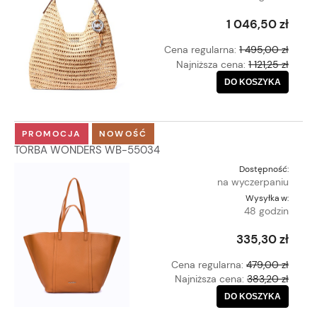
1 046,50 zł
Cena regularna:
1 495,00 zł
Najniższa cena:
1 121,25 zł
DO KOSZYKA
PROMOCJA
NOWOŚĆ
TORBA WONDERS WB-55034
Dostępność:
na wyczerpaniu
Wysyłka w:
48 godzin
335,30 zł
Cena regularna:
479,00 zł
Najniższa cena:
383,20 zł
DO KOSZYKA