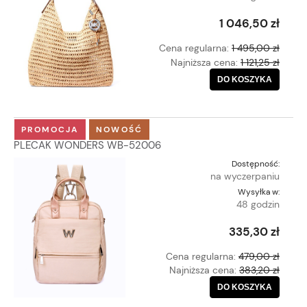
1 046,50 zł
Cena regularna:
1 495,00 zł
Najniższa cena:
1 121,25 zł
DO KOSZYKA
PROMOCJA
NOWOŚĆ
PLECAK WONDERS WB-52006
Dostępność:
na wyczerpaniu
Wysyłka w:
48 godzin
335,30 zł
Cena regularna:
479,00 zł
Najniższa cena:
383,20 zł
DO KOSZYKA