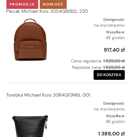
PROMOCJA
NOWOŚĆ
Plecak Michael Kors 30S4G8XB2L 230
Dostępność:
na wyczerpaniu
Wysyłka w:
48 godzin
917,40 zł
Cena regularna:
1 529,00 zł
Najniższa cena:
1 529,00 zł
DO KOSZYKA
Torebka Michael Kors 30R4G10M6L 001
Dostępność:
na wyczerpaniu
Wysyłka w:
48 godzin
1 389,00 zł