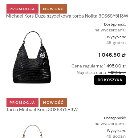
PROMOCJA
NOWOŚĆ
Michael Kors Duża szydełkowa torba Nolita 30S6SY5H3W
Dostępność:
na wyczerpaniu
Wysyłka w:
48 godzin
1 046,50 zł
Cena regularna:
1 495,00 zł
Najniższa cena:
1 121,25 zł
DO KOSZYKA
PROMOCJA
NOWOŚĆ
Torba Michael Kors 30S6SY5H3W
Dostępność:
na wyczerpaniu
Wysyłka w:
48 godzin