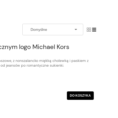
ycznym logo Michael Kors
mszowe, z nonszalancko miękką cholewką i paskiem z
, od jeansów po romantyczne sukienki.
DO KOSZYKA