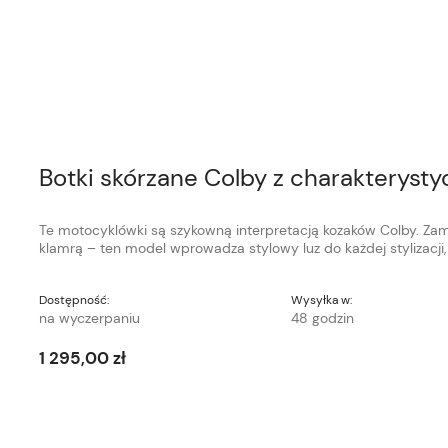
Botki skórzane Colby z charakteryst
Te motocyklówki są szykowną interpretacją kozaków Colby. Za
klamrą – ten model wprowadza stylowy luz do każdej stylizacji
Dostępność:
Wysyłka w:
na wyczerpaniu
48 godzin
1 295,00 zł