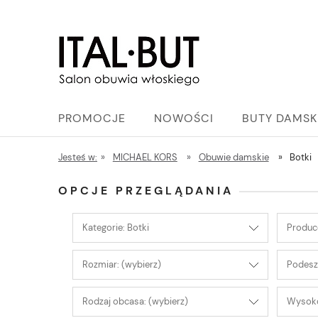
PROMOCJE
NOWOŚCI
BUTY DAMSK
Jesteś w:
»
MICHAEL KORS
»
Obuwie damskie
»
Botki
OPCJE PRZEGLĄDANIA
Kategorie: Botki
Produce
Rozmiar: (wybierz)
Podesz
Rodzaj obcasa: (wybierz)
Wysoko