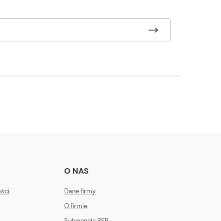
O NAS
ości
Dane firmy
O firmie
Subwencja PFR