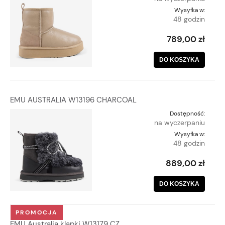
Wysyłka w:
48 godzin
789,00 zł
DO KOSZYKA
EMU AUSTRALIA W13196 CHARCOAL
Dostępność:
na wyczerpaniu
Wysyłka w:
48 godzin
889,00 zł
DO KOSZYKA
PROMOCJA
EMU Australia klapki W13179 CZ