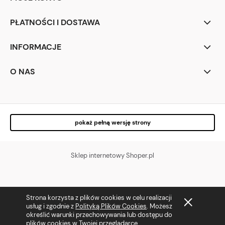
PŁATNOŚCI I DOSTAWA
INFORMACJE
O NAS
pokaż pełną wersję strony
Sklep internetowy Shoper.pl
Strona korzysta z plików cookies w celu realizacji
usług i zgodnie z
Polityką Plików Cookies
. Możesz
określić warunki przechowywania lub dostępu do
plików cookies w Twojej przeglądarce.