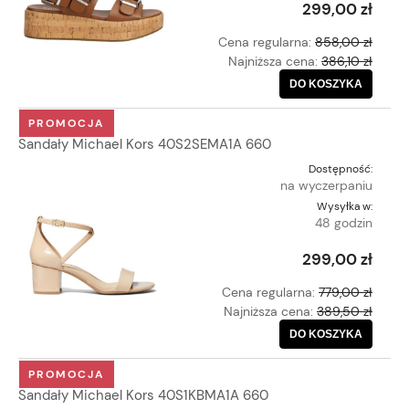
299,00 zł
Cena regularna:
858,00 zł
Najniższa cena:
386,10 zł
DO KOSZYKA
PROMOCJA
Sandały Michael Kors 40S2SEMA1A 660
Dostępność:
na wyczerpaniu
Wysyłka w:
48 godzin
299,00 zł
Cena regularna:
779,00 zł
Najniższa cena:
389,50 zł
DO KOSZYKA
PROMOCJA
Sandały Michael Kors 40S1KBMA1A 660