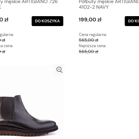
ty męskie ARTIGIANO 726
Półbuty męskie ARTIGIAN
K
4102-2 NAVY
0 zł
199,00 zł
DO KOSZYKA
DO K
gularna:
Cena regularna:
 zł
565,00 zł
za cena:
Najniższa cena:
 zł
565,00 zł