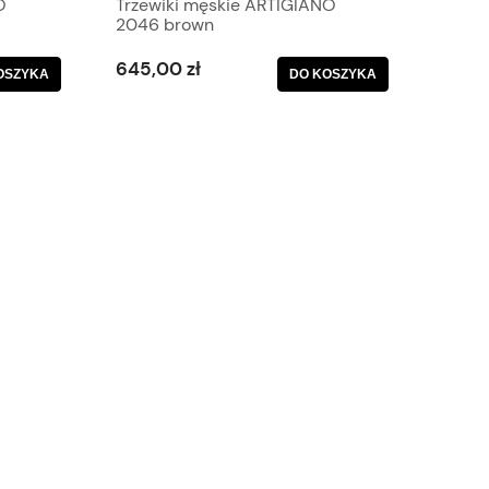
O
Trzewiki męskie ARTIGIANO
2046 brown
645,00 zł
OSZYKA
DO KOSZYKA