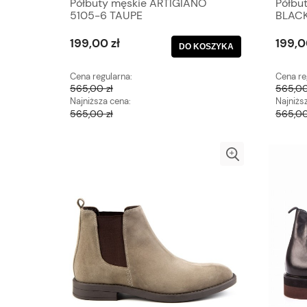
Półbuty męskie ARTIGIANO
Półbu
5105-6 TAUPE
BLAC
199,00 zł
199,0
DO KOSZYKA
Cena regularna:
Cena re
565,00 zł
565,00
Najniższa cena:
Najniżs
565,00 zł
565,00