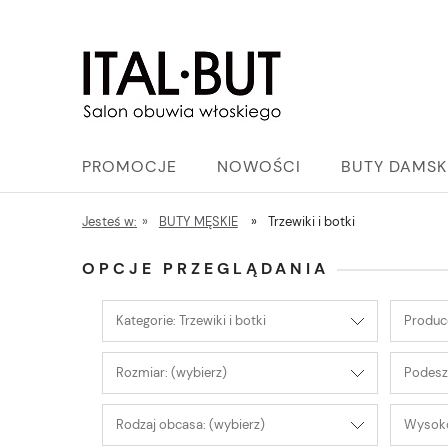
PROMOCJE
NOWOŚCI
BUTY DAMSK
Jesteś w:
»
BUTY MĘSKIE
»
Trzewiki i botki
OPCJE PRZEGLĄDANIA
Kategorie: Trzewiki i botki
Produce
Rozmiar: (wybierz)
Podesz
Rodzaj obcasa: (wybierz)
Wysoko