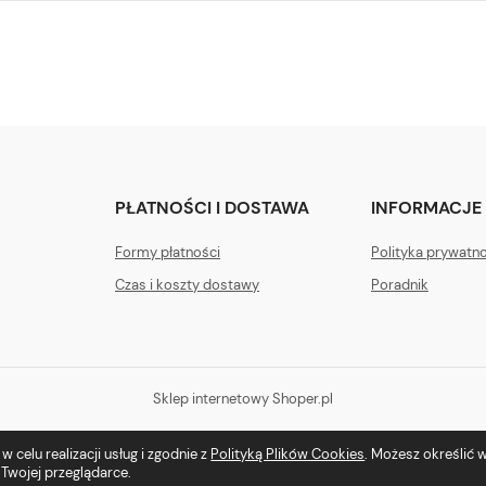
PŁATNOŚCI I DOSTAWA
INFORMACJE
Formy płatności
Polityka prywatn
Czas i koszty dostawy
Poradnik
Sklep internetowy Shoper.pl
 celu realizacji usług i zgodnie z
Polityką Plików Cookies
. Możesz określić
Twojej przeglądarce.