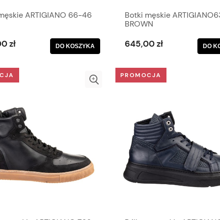
 męskie ARTIGIANO 66-46
Botki męskie ARTIGIANO6
BROWN
0 zł
645,00 zł
DO KOSZYKA
DO K
CJA
PROMOCJA