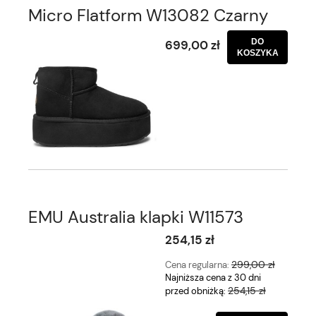
Micro Flatform W13082 Czarny
DO
699,00 zł
KOSZYKA
EMU Australia klapki W11573
254,15 zł
299,00 zł
Cena regularna:
Najniższa cena z 30 dni
254,15 zł
przed obniżką: