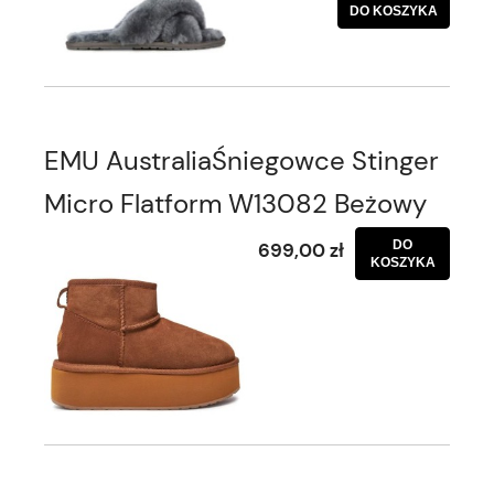
DO KOSZYKA
EMU AustraliaŚniegowce Stinger
Micro Flatform W13082 Beżowy
DO
699,00 zł
KOSZYKA